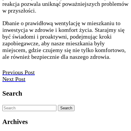
reakcja pozwala uniknąć poważniejszych problemów
w przyszłości.
Dbanie o prawidłową wentylację w mieszkaniu to
inwestycja w zdrowie i komfort życia. Starajmy się
być świadomi i proaktywni, podejmując kroki
zapobiegawcze, aby nasze mieszkania były
miejscem, gdzie czujemy się nie tylko komfortowo,
ale również bezpiecznie dla naszego zdrowia.
Nawigacja
Previous
Previous Post
Next
Post
Next Post
wpisu
Post
Search
Search
Search
Archives