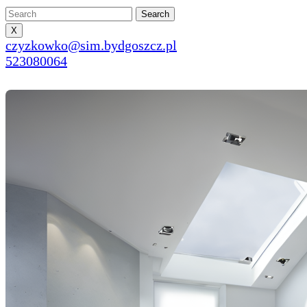
Search
Search
X
czyzkowko@sim.bydgo
czyzkowko@sim.bydgoszcz.pl
523080064
523080064